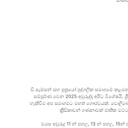
කණ්ඩ
ඩී සැම්සන් සහ පුත්‍රයෝ පුද්ගලික සමාගමේ කළමන
සම්පූර්ණ වෙන 2025 අවුරුද්ද අපිට විශේෂයි. ශ්
හැකිවීම අප සමාගමට මහත් ගෞරවයක්. වොලිබෝල් ක
ක්‍රීඩිකාවන් ගණනාවක් ජාතික මට්
වයස අවුරුදු 11 න් පහල, 13 න් පහල, 15