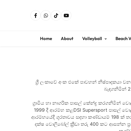
Home
About
Volleyball
Beach V
ශ්‍රී ලංකාවේ අංක එකේ පාවහන් නිෂ්පාදකයා වන 
බැඳගනිමින් 
ග්‍රාමීය හා නාගරික පාසල් කේන්ද්‍ර කරගනිමින් ව
1999 දී ආරම්භ කළ
DSI Supersport
පාසල් වොලි
ආරම්භයේදී ශූරතාවය සඳහා කණ්ඩායම් 198 ක් තරග 
දක්ෂ වොලිබෝල් ක්‍රීඩා තරු 400 කට ආසන්න 