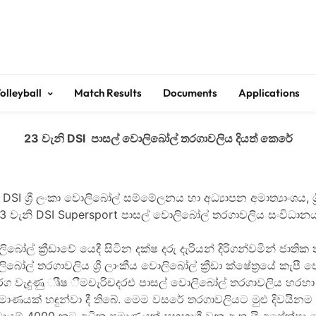
Get 30% off your first purchase
Sri Lanka Volleyball
olleyball
Match Results
Documents
Applications
23 වැනි DSI පාසල් වොලිබෝල් තරගාවලිය දියත් කෙරේ
DSI ශ්‍රී ලංකා වොලිබෝල් සම්මේලනය හා අධ්‍යාපන අමාත්‍යාංශය, 
23 වැනි
DSI Supersport
පාසල් වොලිබෝල් තරගාවලිය සංවිධානය
ොලිබෝල් ක්‍රීඩාවේ යෙදී සිටින දක්ෂ දරු දැරියන් දිරිගන්වමින් 
බෝල් තරගාවලිය ශ්‍රී ලාංකීය වොලිබෝල් ක්‍රීඩා ක්ෂේත්‍රයේ කැ
වැදුණු ෘීෂ ීමචැරිචදරඑ පාසල් වොලිබෝල් තරගාවලිය හරහා එදා මෙ
ප්‍රමාණයක් හඳුන්වා දී තිබේ. මෙම වසරේ තරගාවලියට මුළු දි