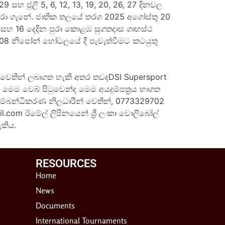
 සහ ජූලි 5, 6, 12, 13, 19, 20, 26, 27 දිනවල
 තෝරා ගැනේ. ජාතික තලයේ තරග 2025 අගෝස්තු 20
 සහ 16 දෙදින පුරා කොළඹ සුගතදාස ගෘහස්ථ
යි 08 නිපෝන් හෝටලයේ දී පැවැත්වීමට කටයුතු
ාර වෙතින් ලබාගත හැකි අතර තවද
DSI Supersport
l/) මෙම වෙබ් පිටුවෙන්ද
මෙම අයදුම්පත්‍රය භාගත
 සම්බන්ධීකරණ නිලධාරීන් වෙතින්, 0773329702
il.com
ඊමේල් ලිපිනයෙන් ශ්‍රී ලංකා වොලිබෝල්
කිය.
RESOURCES​
Home
News
Documents
International Tournaments