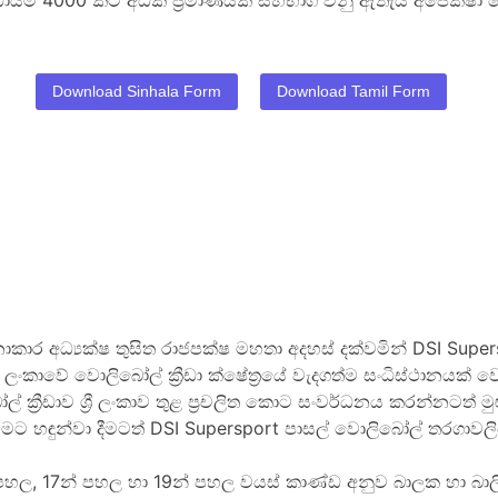
ායම් 4000 කට අධික ප්‍රමාණයක් සහභාගී වනු ඇතැයි අපේක්ෂා 
Download Sinhala Form
Download Tamil Form
ාකාර අධ්‍යක්ෂ තුසිත රාජපක්ෂ මහතා අදහස් දක්වමින්
DSI Super
‍රී ලංකාවේ වොලිබෝල් ක්‍රීඩා ක්ෂේත්‍රයේ වැදගත්ම සංධිස්ථානයක
්‍රීඩාව ශ්‍රී ලංකාව තුළ ප්‍රචලිත කොට සංවර්ධනය කරන්නටත් 
ටමට හඳුන්වා දීමටත්
DSI Supersport
පාසල් වොලිබෝල් තරගාවලිය
න් පහල, 17න් පහල හා 19න් පහල වයස් කාණ්ඩ අනුව බාලක හා 