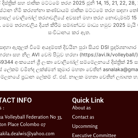
ත්‍රික් සහ ජාතික මට්ටමේ තරග 2025 ජූනි 14, 15, 21, 22, 28, 29
සහ 02 ස්ථාන හිමි කරගන්නා කණ්ඩායම් ජාතික මට්ටමේ තරග සඳහා
SI පාසල් වොලිබෝල් තරගාවලියේ අවසන් මහා තරග නොවැම්බර් 15
ත. මෙම තරගාවලිය දියත් කිරීම සම්බන්ධව මාධ්‍ය හමුව 2025 මැ
සංවිධානය කර ඇත.
ා ඇතුලත් වීමේ අයදුම්පත් දිවයින පුරා සියළු DSI ප්‍රදර්ශනාග
හරහා සහ නිල AVI වෙබ් පිටුව හරහා (
https://avi.lk/volleybal
9344 අංකයෙන් ශ්‍රී ලංකා වොලිබෝල් සම්මේලනයේ දිස්ත්‍රික් 25
යේ ලේකම් චමින්ද ලක්ෂ්මන් කුමාර මහතා වෙතින්
asnalaka@gma
මේලනයේ ප්‍රධාන ලේකම් ඒ. එස්. නාලක මහතා වෙතින් ලබාගත හැ
TACT INFO
Quick Link
 :
About as
ka Volleyball Federation No 33,
Contact as
gton Place Colombo 07
Upcomming
akila.dealwis@yahoo.com
Executive Committee