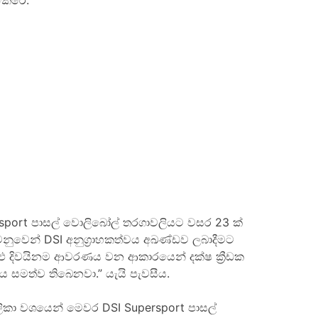
කෙරේ.
sport
පාසල් වොලිබෝල් තරගාවලියට වසර 23 ක්
් වෙනුවෙන් DSI අනුග්‍රාහකත්වය අඛණ්ඩව ලබාදීමට
මුළු දිවයිනම ආවරණය වන ආකාරයෙන් දක්ෂ ක්‍රීඩක
 සමත්ව තිබෙනවා.” යැයි පැවසීය.
බාලිකා වශයෙන් මෙවර
DSI Supersport
පාසල්