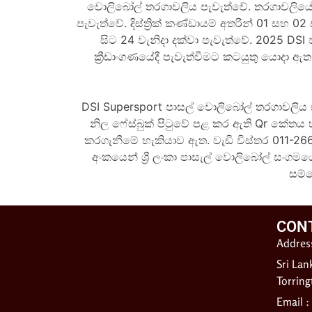
වොලිබෝල් තරගාවලිය පැවැත්වේ. තරගාවලියේ දිස්
පැවැත්වේ. දිස්ත්‍රික් කණ්ඩායම් අතරින් 01 
සිට 24 වැනිදා දක්වා පැවැත්වේ. 2025 D
ක්‍රීඩාංගණයේදී පැවැත්වීමට කටයුතු යොදා ඇ
DSI Supersport
පාසල් වොලිබෝල් තරගාවලිය සඳහ
නිල ෆේස්බුක් පිටුවේ පළ කර ඇති Qr කේතය 
කරගැනීමේ හැකියාව ඇත. වැඩි විස්තර 011-266
අංකයෙන් ශ්‍රී ලංකා පාසැල් වොලිබෝල් සංගම
සම්
CON
Address
Sri Lan
Torrin
Email :