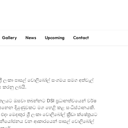
Got it!
Gallery
News
Upcoming
Contact
ශ්‍රී ලංකා පාසල් වොලිබෝල් සංගමය සමග අත්වැල්
 කරනු ලබයි.
ජාතික තලයට ඔසවා තබන්නට DSI ප්‍රධානත්වයෙන් වර්ෂ
පී පෙනෙන දියුණුවකට මග හෙළි කළ සංධිස්ථානයකි.
දාතුර ශ්‍රී ලංකා වොලිබෝල් ක්‍රීඩා ක්ෂේත්‍රයට
වයිනම නියෝජනය වන ආකාරයෙන් පාසල් වොලිබෝල්