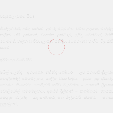
පසුපෙල (වමේ සිට)
ජී.තිලක්රාජ්, අකිදු සත්සර, ලහිරු මධුවන්ත. චරිත උදයංග, මන්ජුල
නලීන්, ශෂි ලක්ෂාන්, වසන්ත ලක්මාල්, ලසිදු මෙත්මාල්, දීප්ති
රොමේෂ්, නලීන් සංජීව, දුලංජන් සන්දීප, මෙහොමඩ් තාහීර්, විමුක්ති
සාගර
ඉදිරිපෙල වමේ සිට
ෂමිල් මලින්ද – අභ්‍යාසක, මහින්ද බණ්ඩාර –
උප සභාපති ශ්‍රීලංක
වොලිබෝල් සම්මේලනය, කාලික වසන්තප්‍රිය – ප්‍රධන පුහුණුකරු.
ජ්‍යෙෂ්ඨ නියෝජ්‍ය පොලිස්ති සජීව මැදවත්ත – සභාපති ශ්‍රීලංකා
වොලිබෝල් සම්මේලනය, අයේෂ් දිල්හාන් – කණ්ඩායම් නායක,
තෙනුක මලින්ද – කළමණාකරු සහ මිල්රෝයි තිසේරා – සහාය
පුහුණුකරු