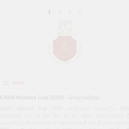
Get 30% off your first purchase
Got it!
Sri Lanka Volleyball
MENU
CAVA Nations Cup 2025 - බංගලාදේශය
CAVA Nations Cup 2025
වොලිබෝල් තරගාවලිය 2025
ඔක්තෝබර් මස 20 දින සිට 29 දින දක්වා බංගලාදේශයේ දී
පැවැත්වීමට නියමිතවඇත. ඒ සඳහා සහභාගී වන ශ්‍රී ලංකා ජ්‍යෙෂ්ඨ