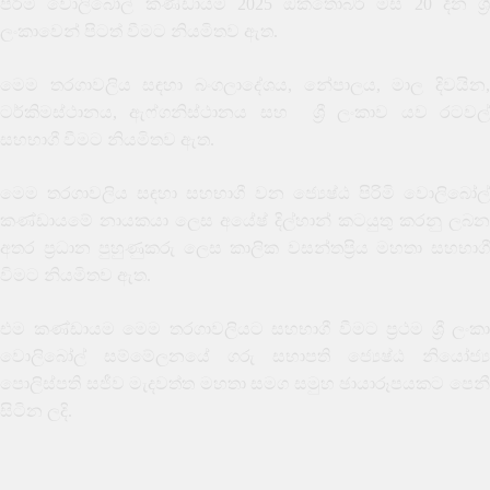
පිරිමි වොලිබෝල් කණ්ඩායම 2025 ඔක්තෝබර් මස 20 දින ශ්‍රී
ලංකාවෙන් පිටත් වීමට නියමිතව ඇත.
මෙම තරගාවලිය සඳහා බංගලාදේශය, නේපාලය, මාල දිවයින,
ටර්කිමස්ථානය, ඇෆ්ගනිස්ථානය සහ
ශ්‍රී ලංකාව යව රටවල
සහභාගී වීමට නියමිතව ඇත.
මෙම තරගාවලිය සඳහා සහභාගී වන ජ්‍යෙෂ්ඨ පිරිමි වොලිබෝල්
කණ්ඩායමේ නායකයා ලෙස අයේෂ් දිල්හාන් කටයුතු කරනු ලබන
අතර ප්‍රධාන පුහුණුකරු ලෙස කාලික වසන්තප්‍රිය මහතා සහභාගී
විමට නියමිතව ඇත.
එම කණ්ඩායම මෙම තරගාවලියට සහභාගී වීමට ප්‍රථම ශ්‍රී ලංකා
වොලිබෝල් සම්මේලනයේ ගරු සභාපති ජ්‍යෙෂ්ඨ නියෝජ්‍ය
පොලිස්පති සජීව මැදවත්ත මහතා සමග සමුහ ඡායාරූපයකට පෙනී
සිටින ලදි.