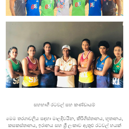
සහභාගී රටවල් සහ කණ්ඩායම්
මෙම තරගාවලිය සඳහා මාලදිවයින, කිරිගිස්තානය, භූතානය,
කසකස්තානය, ඉරානය සහ ශ්‍රී ලංකාව ඇතුළු රටවල් හයක්