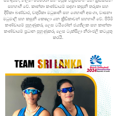
සහභාගී වේ. කාන්තා කණ්ඩායම් සඳහා කසුනි තරුකා සහ
දීපිකා බණ්ඩාර, චතුරිකා මධුෂානි සහ ශෙහානි අසංගා, වාසනා
මධුමාලි සහ කසුනි කෙෂලා යන ක්‍රීඩිකාවන් සහභාගී වේ. පිරිමි
කණ්ඩායම් පුහුණුකරු ලෙස ටයිරෝන් ජයතිලක සහ කාන්තා
කණ්ඩායම් ප්‍රධාන පුහුණුකරු ලෙස ටැක්සිලා නිරාංජලි කටයුතු
කරයි.