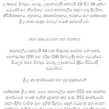
ලංකාවේ මීගමුව වෙරළ උද්‍යානයේදී ජනවාරි 24 සිට 26 දක්වා
පැවැත්වීමට නියමිතය. මෙම තරගාවලිය සඳහා මාලදිවයින,
කිරිගිස්තානය, භූතානය, කසකස්තානය, ඉරානය සහ සත්කාරක
ශ්‍රී ලංකාව ඇතුළු රටවල් හයක් සහභාගී වේ.
තරග කාලසටහන සහ ස්ථානය
තරගාවලිය ජනවාරි 24 වන සිකුරාදා ආරම්භ වන අතර,
සෙනසුරාදා (25) සහ ඉරිදා (26) දිනවලදීද තරග පැවැත්වේ.
සියලුම තරග මීගමුව වෙරළ උද්‍යානයේ ක්‍රීඩා පිටියේදී
පැවැත්වේ.
ශ්‍රී ලංකා කණ්ඩායම් සහ පුහුණුකරුවන්
සත්කාරක ශ්‍රී ලංකාව මෙම තරගාවලිය සඳහා පිරිමි සහ කාන්තා
කණ්ඩායම් හයක් බැගින් සූදානම් කර ඇත. පිරිමි කණ්ඩායම්
සඳහා දිලිප චාමික සහ මලිත් සිල්වා, සඳුන් මධුසංක සහ අංජන
සන්දිපන, නලීන් පෙරේරා සහ මධුෂ වික්‍රමසිංහ යන ක්‍රීඩකයන්