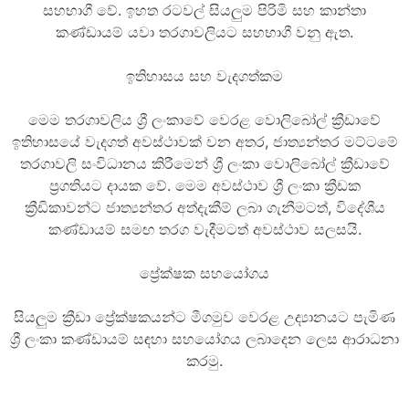
සහභාගී වේ. ඉහත රටවල් සියලුම පිරිමි සහ කාන්තා
කණ්ඩායම් යවා තරගාවලියට සහභාගී වනු ඇත.
ඉතිහාසය සහ වැදගත්කම
මෙම තරගාවලිය ශ්‍රී ලංකාවේ වෙරළ වොලිබෝල් ක්‍රීඩාවේ
ඉතිහාසයේ වැදගත් අවස්ථාවක් වන අතර, ජාත්‍යන්තර මට්ටමේ
තරගාවලි සංවිධානය කිරීමෙන් ශ්‍රී ලංකා වොලිබෝල් ක්‍රීඩාවේ
ප්‍රගතියට දායක වේ. මෙම අවස්ථාව ශ්‍රී ලංකා ක්‍රීඩක
ක්‍රීඩිකාවන්ට ජාත්‍යන්තර අත්දැකීම් ලබා ගැනීමටත්, විදේශීය
කණ්ඩායම් සමඟ තරග වැදීමටත් අවස්ථාව සලසයි.
ප්‍රේක්ෂක සහයෝගය
සියලුම ක්‍රීඩා ප්‍රේක්ෂකයන්ට මීගමුව වෙරළ උද්‍යානයට පැමිණ
ශ්‍රී ලංකා කණ්ඩායම් සඳහා සහයෝගය ලබාදෙන ලෙස ආරාධනා
කරමු.