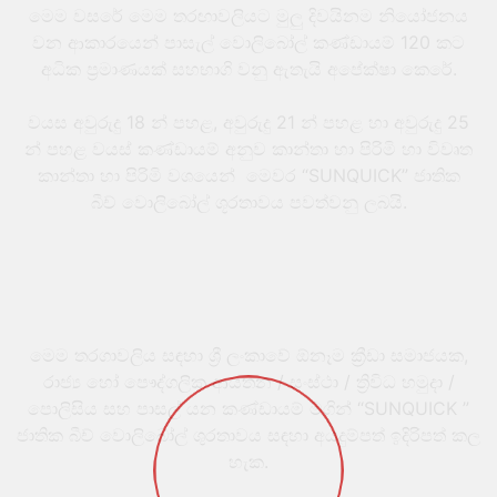
මෙම වසරේ මෙම තරඟාවලියට මුලු දිවයිනම නියෝජනය
වන ආකාරයෙන් පාසැල් වොලිබෝල් කණ්ඩායම් 120 කට
අධික ප්‍රමාණයක් සහභාගි වනු ඇතැයි අපේක්ෂා කෙරේ.
වයස අවුරුදු 18 න් පහළ, අවුරුදු 21 න් පහළ හා අවුරුදු 25
න් පහළ වයස් කණ්ඩායම් අනුව කාන්තා හා පිරිමි හා විවෘත
කාන්තා හා පිරිමි වශයෙන් මෙවර “SUNQUICK” ජාතික
බීච් වොලිබෝල් ශූරතාවය පවත්වනු ලබයි.
මෙම තරගාවලිය සඳහා ශ්‍රී ලංකාවේ ඕනෑම ක්‍රීඩා සමාජයක,
රාජ්‍ය හෝ පෞද්ගලික ආයතන / සංස්ථා / ත්‍රිවිධ හමුදා /
පොලිසිය සහ පාසල් යන කණ්ඩායම් මගින් “SUNQUICK ”
ජාතික බීච් වොලිබෝල් ශුරතාවය සඳහා අයදුම්පත් ඉදිරිපත් කල
හැක.