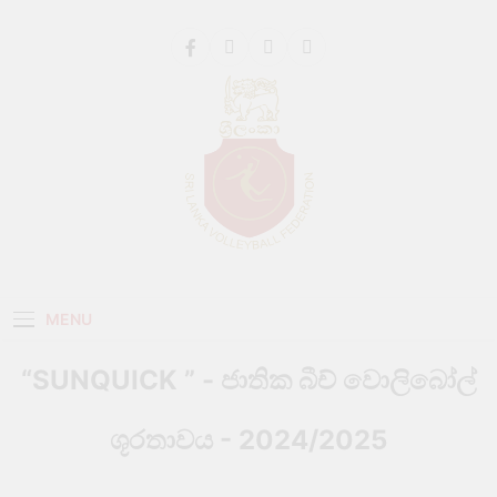
Get 30% off your first purchase
Got it!
Sri Lanka Volleyball
MENU
“SUNQUICK ” - ජාතික බීච් වොලිබෝල්
ශූරතාවය - 2024/2025