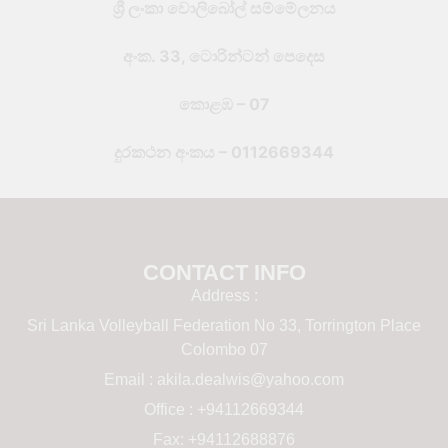
ශ්‍රී ලංකා වොලිබෝල් සම්මේලනය
අංක. 33, ටොරින්ටන් පෙදෙස
කොළඹ – 07
දුරකථන අංකය – 0112669344
CONTACT INFO
Address :
Sri Lanka Volleyball Federation No 33, Torrington Place
Colombo 07
Email :
akila.dealwis@yahoo.com
Office : +94112669344
Fax: +94112688876