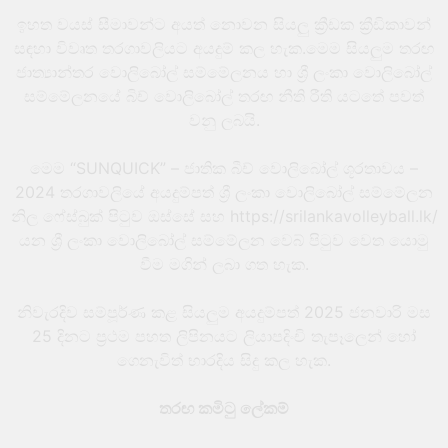
ඉහත වයස් සීමාවන්ට අයත් නොවන සියලු ක්‍රීඩක ක්‍රීඩිකාවන්
සඳහා විවෘත තරගාවලියට අයදුම් කල හැක.මෙම සියලුම තරඟ
ජාත්‍යාන්තර වොලිබෝල් සම්මේලනය හා ශ්‍රී ලංකා වොලිබෝල්
සම්මේලනයේ බිච් වොලිබෝල් තරඟ නීති රීති යටතේ පවත්
වනු ලබයි.
මෙම “SUNQUICK” – ජාතික බීච් වොලිබෝල් ශූරතාවය –
2024 තරගාවලියේ අයදුම්පත් ශ්‍රී ලංකා වොලිබෝල් සම්මේලන
නිල ෆේස්බුක් පිටුව ඔස්සේ සහ https://srilankavolleyball.lk/
යන ශ්‍රී ලංකා වොලිබෝල් සම්මේලන වෙබ් පිටුව වෙත යොමු
වීම මගින් ලබා ගත හැක.
නිවැරදිව සම්පූර්ණ කළ සියලුම අයදුම්පත් 2025 ජනවාරි මස
25 දිනට ප්‍රථම පහත ලිපිනයට ලියාපදිංචි තැපෑලෙන් හෝ
ගෙනැවිත් භාරදිය සිදු කල හැක.
තරඟ කමිටු ලේකම්