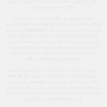
ලංකා බීච් වොලිබෝල් ක්ෂේත්‍රයට දක්ෂ වොලිබෝල් ක්‍රීඩා
තරු රාශියක් හදුන්වා දී තිබේ.
ශ්‍රි ලංකා බීච් වොලිබෝල් ක්‍රීඩා ක්ෂේත්‍ර‍යේ වැදගත්
සංධිස්ථානයක් වන ජාතික බීච් වොලිබෝල් ශූරතාවය 2024
වෙනුවෙන්“SUNQUICK” ආයතනයේ අනුග්‍රහකත්වය ලබා
දීමට හැකිවිම එම ආයතනය ලබාගත් මහත් ගෞරවයකි.
එමෙන්ම ජාතික මට්ටමෙන් සලකා බලන කල ශ්‍රි ලංකා බීච්
වොලිබෝල් ක්‍රීඩාව ජාතික හා ජාත්‍යාන්තර මට්ටමට ඔසවා
තැබීමට හා ඒ මගින් ක්‍රීඩාවේ අලවිකරණය ප්‍රවර්ධනය
කිරීමට අවස්ථාවක් ලැබෙනු ඇත.
පසුගිය තරගාවලියේ වයස් කාණ්ඩ අංශ වලින් ජයග්‍රහන
BituLink ක්‍රීඩා සමාජය, නාත්තන්ඩිය ජනාධිපති විද්‍යාලය,
මහමෙරුව Leisureක්‍රීඩා සමාජය, හුංගම විජයබා ජාතික
පාසැල සහ සීදුව දවිසමර මහ විද්‍යාලීය කණ්ඩායම් දිනාගත්
අතර හා විවෘත කාන්තා හා පිරිමි ශූරතාවයන් ශ්‍රී ලංකා ගුවන්
හමුදා ක්‍රීඩා සමාජය දිනා ගන්නා ලදි.