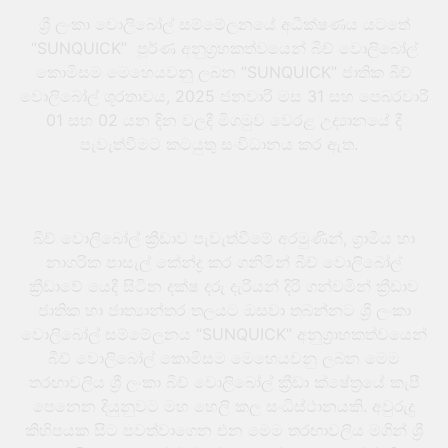
ශ්‍රී ලංකා වොලිබෝල් සම්මේලනයේ අධීක්ෂණය යටතේ
“SUNQUICK” පූර්ණ අනුග්‍රහකත්වයෙන් බීච් වොලිබෝල්
කොමිසම මෙහෙයවනු ලබන “SUNQUICK” ජාතික බීච්
වොලිබෝල් ශූරතාවය, 2025 ජනවාරි මස 31 සහ පෙබරවාරි
01 සහ 02 යන දින වලදී මිගමුව වෙරළ උද්‍යානයේ දී
පැවැත්වීමට කටයුතු සංවිධානය කර ඇත.
බීච් වොලිබෝල් ක්‍රීඩාව පැවැත්වීමේ අරමුණින්, ග්‍රාමීය හා
නාගරික පාසැල් කේන්ද්‍ර කර ගනිමින් බීච් වොලිබෝල්
ක්‍රීඩාවේ යෙදී සිටින දක්ෂ දරු දැරියන් දිරි ගන්වමින් ක්‍රීඩාව
ජාතික හා ජාත්‍යාන්තර තලයට ඔසවා තබන්නට ශ්‍රී ලංකා
වොලිබෝල් සම්මේලනය “SUNQUICK” අනුග්‍රාහකත්වයෙන්
බීච් වොලිබෝල් කොමිසම මෙහෙයවනු ලබන මෙම
තරඟාවලිය ශ්‍රී ලංකා බීච් වොලිබෝල් ක්‍රීඩා ක්ෂේත්‍රයේ කැපී
පෙනෙන දියුනුවට මහ හෙලි කල සංධිස්ථානයකි. අවුරුදු
කිහිපයක සිට පවත්වාගෙන එන මෙම තරඟාවලිය මගින් ශ්‍රී