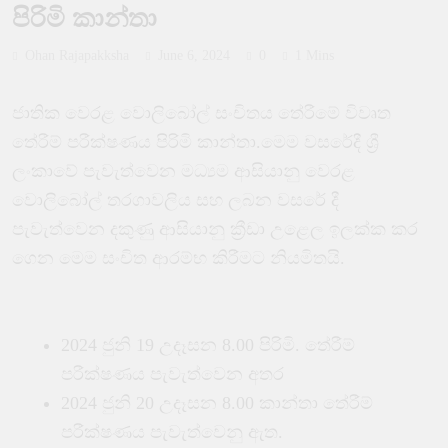
පිරිමි කාන්තා
Ohan Rajapakksha
June 6, 2024
0
1 Mins
ජාතික වෙරළ වොලිබෝල් සංචිතය තේරීමේ විවෘත
තේරීම් පරීක්ෂණය පිරිමි කාන්තා.මෙම වසරේදී ශ්‍රී
ලංකාවේ පැවැත්වෙන මධ්‍යම ආසියානු වෙරළ
වොලිබෝල් තරගාවලිය සහ ලබන වසරේ දී
පැවැත්වෙන දකුණු ආසියානු ක්‍රීඩා උළෙල ඉලක්ක කර
ගෙන මෙම සංචිත ආරම්භ කිරීමට නියමිතයි.
2024 ජුනි 19 උදෑසන 8.00 පිරිමි. තේරීම්
පරීක්ෂණය පැවැත්වෙන අතර
2024 ජුනි 20 උදෑසන 8.00 කාන්තා තේරීම්
පරීක්ෂණය පැවැත්වෙනු ඇත.