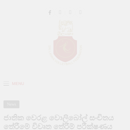
Get 30% off your first purchase
Got it!
Sri Lanka Volleyball
MENU
News
ජාතික වෙරළ වොලිබෝල් සංචිතය
තේරීමේ විවෘත තේරීම් පරීක්ෂණය