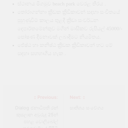
ස්ථානය මීගමුව beach park වෙරළ තීරය .
තෝරාගන්නා ක්‍රීඩක ක්‍රීඩිකාවන් සඳහා සංචිතයේ
පුහුණුවීම් කාලය තුළදී ක්‍රීඩා සංවර්ධන
දෙපාර්තමේන්තුව මගින් මාසිකව රුපියල් 45000/-
පෝෂණ දීමනාවක් ලබාදීමට නියමිතය.
ජේෂ්ඨ හා කනිෂ්ඨ ක්‍රීඩක ක්‍රිඩිකාවන් හට මේ
සඳහා සහභාගීය හැක .
Previous:
Next:
Dialog ජනාධිපති රන්
සාතිශය සංවේගය
කුසලාන අවුරුදු 25න්
පහළ වොලිබෝල්