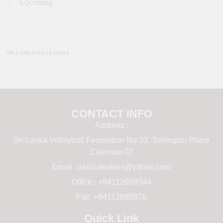
Upcoming
SRI LANKA VOLLEYBALL
CONTACT INFO
Address :
Sri Lanka Volleyball Federation No 33, Torrington Place
Colombo 07
Email :
akila.dealwis@yahoo.com
Office : +94112669344
Fax: +94112688876
Quick Link