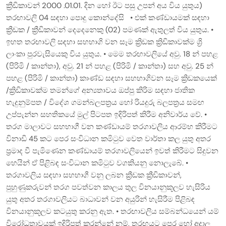
ක්‍රීඩිකාවන් 2000 .01.01. දින හෝ ඊට පසු උපන් අය විය යුතුය)
තරඟාවලි 04 සඳහා පොදු කොන්දේසි • එක් කණ්ඩායමක් සඳහා
ක්‍රීඩක / ක්‍රීඩිකාවන් දෙදෙනෙකු (02) පමණක් ඇතුලත් විය යුතුය. •
ඉහත තරඟාවලි සඳහා සහභාගි වන සෑම ක්‍රිඩක ක්‍රිඩිකාවක්ම ශ්‍රි
ලාංකා පුරවැසියෙකු විය යුතුය. • මෙම තරඟාවලියේ අවු. 18 න් පහළ
(පිරිමි / කාන්තා), අවු. 21 න් පහළ (පිරිමි / කාන්තා) සහ අවු. 25 න්
පහළ (පිරිමි / කාන්තා) කාණ්ඩ සඳහා සහභාගිවන සෑම ක්‍රිඩකයෙක්
/ක්‍රිඩිකාවක්ම තමන්ගේ අන්‍යතාවය ඔප්පු කිරිම සඳහා ජාතික
හැදුනුම්පත / විදේශ ගමන්බලපත්‍රය හෝ රියදුරු බලපත්‍රය සමඟ
උප්පැන්න සහතිකයේ මුල් පිටපත ඉදිරිපත් කිරීම අනිවාර්ය වේ. •
තරග මාලාවට සහභාගී වන කණ්ඩායම් තරගාවලිය ආරම්භ කිරීමට
විනාඩි 45 කට පෙර සංවිධාන කමිටුව වෙත වාර්තා කල යුතු අතර
ප්‍රමාද වී පැමිණෙන කණ්ඩායම් තරගාවලියෙන් ඉවත් කිරීමට සිදුවන
හෙයින් ඒ පිළිබඳ සංවිධාන කමිටුව වගකියනු නොලැබේ. •
තරගාවලිය සඳහා සහභාගී වනු ලබන ක්‍රීඩක ක්‍රීඩිකාවන්,
පුහුණුකරුවන් තරග පවත්වන කාලය තුල විනයානුකූලව හැසිරිය
යුතු අතර තරගාවලියට බාධාවන් වන අයුරින් හැසිරීම පිළිබඳ
විනයානුකූලව කටයුතු කරනු ඇත. • තරඟාවලිය සම්බන්ධයෙන් යම්
විරෝධතාවයක් ඉදිරිපත් කරන්නේ නම්, තරඟයට පෙර හෝ අදාල