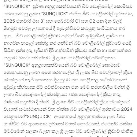
“SUNQUICK” පූර්ණ අනුග්‍රහකත්වයෙන් බීච් වොලිබෝල් කොමිසම
මෙහෙයවනු ලබන “SUNQUICK” ජාතික බීච් වොලිබෝල් ශූරතාවය,
2025 ජනවාරි මස 31 සහ පෙබරවාරි 01 සහ 02 යන දින වලදී
මිගමුව වෙරළ උද්‍යානයේ දී පැවැත්වීමට කටයුතු සංවිධානය කර
ඇත. බීච් වොලිබෝල් ක්‍රීඩාව පැවැත්වීමේ අරමුණින්, ග්‍රාමීය හා
නාගරික පාසැල් කේන්ද්‍ර කර ගනිමින් බීච් වොලිබෝල් ක්‍රීඩාවේ යෙදී
සිටින දක්ෂ දරු දැරියන් දිරි ගන්වමින් ක්‍රීඩාව ජාතික හා ජාත්‍යාන්තර
තලයට ඔසවා තබන්නට ශ්‍රී ලංකා වොලිබෝල් සම්මේලනය
“SUNQUICK” අනුග්‍රාහකත්වයෙන් බීච් වොලිබෝල් කොමිසම
මෙහෙයවනු ලබන මෙම තරඟාවලිය ශ්‍රී ලංකා බීච් වොලිබෝල් ක්‍රීඩා
ක්ෂේත්‍රයේ කැපී පෙනෙන දියුනුවට මහ හෙලි කල සංධිස්ථානයකි.
අවුරුදු කිහිපයක සිට පවත්වාගෙන එන මෙම තරඟාවලිය මගින් ශ්‍රී
ලංකා බීච් වොලිබෝල් ක්ෂේත්‍රයට දක්ෂ වොලිබෝල් ක්‍රීඩා තරු
රාශියක් හදුන්වා දී තිබේ. ශ්‍රි ලංකා බීච් වොලිබෝල් ක්‍රීඩා ක්ෂේත්‍ර‍යේ
වැදගත් සංධිස්ථානයක් වන ජාතික බීච් වොලිබෝල් ශූරතාවය 2024
වෙනුවෙන්“SUNQUICK” ආයතනයේ අනුග්‍රහකත්වය ලබා දීමට
හැකිවිම එම ආයතනය ලබාගත් මහත් ගෞරවයකි. එමෙන්ම ජාතික
මට්ටමෙන් සලකා බලන කල ශ්‍රි ලංකා බීච් වොලිබෝල් ක්‍රීඩාව ජාතික