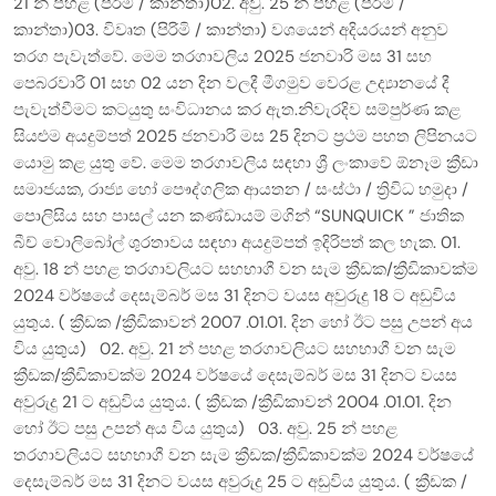
21 න් පහළ (පිරිමි / කාන්තා)02. අවු. 25 න් පහළ (පිරිමි /
කාන්තා)03. විවෘත (පිරිමි / කාන්තා) වශයෙන් අදියරයන් අනුව
තරග පැවැත්වේ. මෙම තරගාවලිය 2025 ජනවාරි මස 31 සහ
පෙබරවාරි 01 සහ 02 යන දින වලදී මීගමුව වෙරළ උද්‍යානයේ දී
පැවැත්වීමට කටයුතු සංවිධානය කර ඇත.නිවැරදිව සම්පුර්ණ කළ
සියළුම අයදුම්පත් 2025 ජනවාරි මස 25 දිනට ප්‍රථම පහත ලිපිනයට
යොමු කළ යුතු වේ. මෙම තරගාවලිය සඳහා ශ්‍රී ලංකාවේ ඕනෑම ක්‍රීඩා
සමාජයක, රාජ්‍ය හෝ පෞද්ගලික ආයතන / සංස්ථා / ත්‍රිවිධ හමුදා /
පොලිසිය සහ පාසල් යන කණ්ඩායම් මගින් “SUNQUICK ” ජාතික
බීච් වොලිබෝල් ශුරතාවය සඳහා අයදුම්පත් ඉදිරිපත් කල හැක. 01.
අවු. 18 න් පහළ තරගාවලියට සහභාගී වන සැම ක්‍රීඩක/ක්‍රීඩිකාවක්ම
2024 වර්ෂයේ දෙසැම්බර් මස 31 දිනට වයස අවුරුදු 18 ට අඩුවිය
යුතුය. ( ක්‍රීඩක /ක්‍රීඩිකාවන් 2007 .01.01. දින හෝ ඊට පසු උපන් අය
විය යුතුය) 02. අවු. 21 න් පහළ තරගාවලියට සහභාගී වන සැම
ක්‍රීඩක/ක්‍රීඩිකාවක්ම 2024 වර්ෂයේ දෙසැම්බර් මස 31 දිනට වයස
අවුරුදු 21 ට අඩුවිය යුතුය. ( ක්‍රීඩක /ක්‍රීඩිකාවන් 2004 .01.01. දින
හෝ ඊට පසු උපන් අය විය යුතුය) 03. අවු. 25 න් පහළ
තරගාවලියට සහභාගී වන සැම ක්‍රීඩක/ක්‍රීඩිකාවක්ම 2024 වර්ෂයේ
දෙසැම්බර් මස 31 දිනට වයස අවුරුදු 25 ට අඩුවිය යුතුය. ( ක්‍රීඩක /