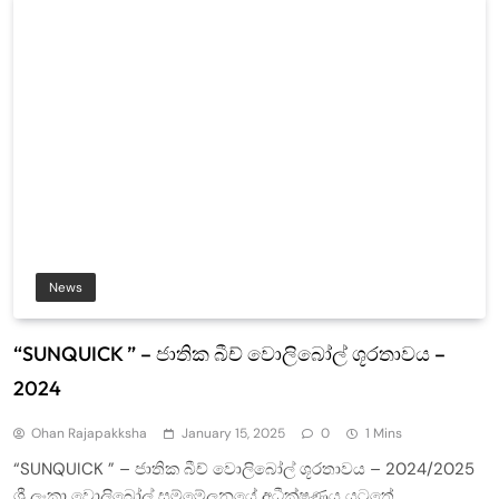
News
“SUNQUICK ” – ජාතික බීච් වොලිබෝල් ශූරතාවය –
2024
Ohan Rajapakksha
January 15, 2025
0
1 Mins
“SUNQUICK ” – ජාතික බීච් වොලිබෝල් ශූරතාවය – 2024/2025
ශ්‍රී ලංකා වොලිබෝල් සම්මේලනයේ අධීක්ෂණය යටතේ