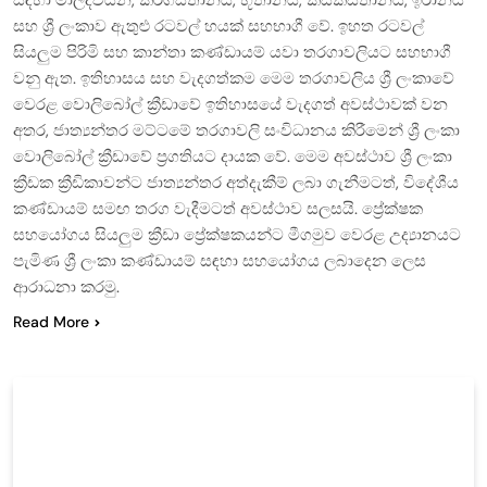
සහ ශ්‍රී ලංකාව ඇතුළු රටවල් හයක් සහභාගී වේ. ඉහත රටවල්
සියලුම පිරිමි සහ කාන්තා කණ්ඩායම් යවා තරගාවලියට සහභාගී
වනු ඇත. ඉතිහාසය සහ වැදගත්කම මෙම තරගාවලිය ශ්‍රී ලංකාවේ
වෙරළ වොලිබෝල් ක්‍රීඩාවේ ඉතිහාසයේ වැදගත් අවස්ථාවක් වන
අතර, ජාත්‍යන්තර මට්ටමේ තරගාවලි සංවිධානය කිරීමෙන් ශ්‍රී ලංකා
වොලිබෝල් ක්‍රීඩාවේ ප්‍රගතියට දායක වේ. මෙම අවස්ථාව ශ්‍රී ලංකා
ක්‍රීඩක ක්‍රීඩිකාවන්ට ජාත්‍යන්තර අත්දැකීම් ලබා ගැනීමටත්, විදේශීය
කණ්ඩායම් සමඟ තරග වැදීමටත් අවස්ථාව සලසයි. ප්‍රේක්ෂක
සහයෝගය සියලුම ක්‍රීඩා ප්‍රේක්ෂකයන්ට මීගමුව වෙරළ උද්‍යානයට
පැමිණ ශ්‍රී ලංකා කණ්ඩායම් සඳහා සහයෝගය ලබාදෙන ලෙස
ආරාධනා කරමු.
Read More