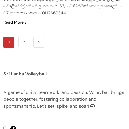
වොලිබෝල් සම්මේලනය අංක. 33, ටොරින්ටන් පෙදෙස කොළඹ –
07 දුරකථන අංකය – 0112669344
Read More
1
2
Sri Lanka Volleyball
A game of unity, teamwork, and passion. Volleyball brings
people together, fostering collaboration and
sportsmanship. Let’s set, spike, and soar! 🏐