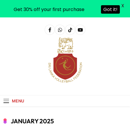
X
Get 30% off your first purchase
Got it!
Sri Lanka Volleyball
MENU
JANUARY 2025