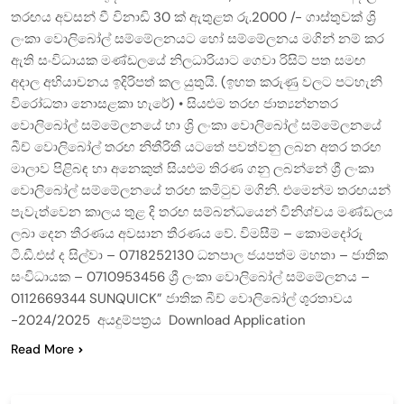
තරඟය අවසන් වී විනාඩි 30 ක් ඇතුළත රු.2000 /- ගාස්තුවක් ශ්‍රි
ලංකා වොලිබෝල් සම්මේලනයට හෝ සම්මේලනය මගින් නම් කර
ඇති සංවිධායක මණ්ඩලයේ නිලධාරියාට ගෙවා රිසිට් පත සමඟ
අදාල අභියාචනය ඉදිරිපත් කල යුතුයි. (ඉහත කරුණු වලට පටහැනි
විරෝධතා නොසළකා හැරේ) • සියළුම තරඟ ජාත්‍යන්නතර
වොලිබෝල් සම්මේලනයේ හා ශ්‍රි ලංකා වොලිබෝල් සම්මේලනයේ
බීච් වොලිබෝල් තරඟ නිතීරිතී යටතේ පවත්වනු ලබන අතර තරඟ
මාලාව පිළිබඳ හා අනෙකුත් සියළුම තිරණ ගනු ලබන්නේ ශ්‍රී ලංකා
වොලිබෝල් සම්මේලනයේ තරඟ කමිටුව මගිනි. එමෙන්ම තරඟයන්
පැවැත්වෙන කාලය තුළ දි තරඟ සම්බන්ධයෙන් විනිශ්චය මණ්ඩලය
ලබා දෙන තීරණය අවසාන තීරණය වේ. විමසීම් – කොමදෝරු
ටී.ඩී.එස් ද සිල්වා – 0718252130 ධනපාල ජයපත්ම මහතා – ජාතික
සංවිධායක – 0710953456 ශ්‍රී ලංකා වොලිබෝල් සම්මේලනය –
0112669344 SUNQUICK” ජාතික බීච් වොලිබෝල් ශුරතාවය
-2024/2025 අයදුම්පත්‍රය Download Application
Read More