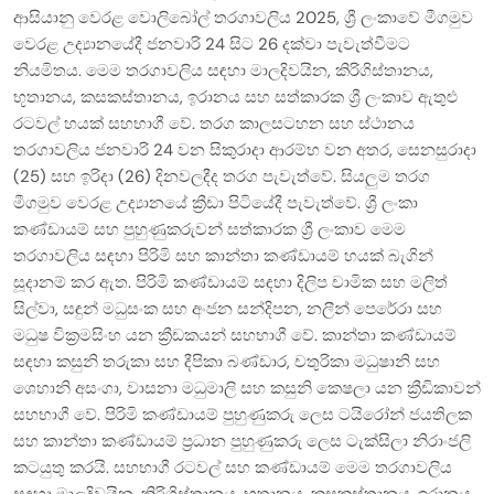
ආසියානු වෙරළ වොලිබෝල් තරගාවලිය 2025, ශ්‍රී ලංකාවේ මීගමුව
වෙරළ උද්‍යානයේදී ජනවාරි 24 සිට 26 දක්වා පැවැත්වීමට
නියමිතය. මෙම තරගාවලිය සඳහා මාලදිවයින, කිරිගිස්තානය,
භූතානය, කසකස්තානය, ඉරානය සහ සත්කාරක ශ්‍රී ලංකාව ඇතුළු
රටවල් හයක් සහභාගී වේ. තරග කාලසටහන සහ ස්ථානය
තරගාවලිය ජනවාරි 24 වන සිකුරාදා ආරම්භ වන අතර, සෙනසුරාදා
(25) සහ ඉරිදා (26) දිනවලදීද තරග පැවැත්වේ. සියලුම තරග
මීගමුව වෙරළ උද්‍යානයේ ක්‍රීඩා පිටියේදී පැවැත්වේ. ශ්‍රී ලංකා
කණ්ඩායම් සහ පුහුණුකරුවන් සත්කාරක ශ්‍රී ලංකාව මෙම
තරගාවලිය සඳහා පිරිමි සහ කාන්තා කණ්ඩායම් හයක් බැගින්
සූදානම් කර ඇත. පිරිමි කණ්ඩායම් සඳහා දිලිප චාමික සහ මලිත්
සිල්වා, සඳුන් මධුසංක සහ අංජන සන්දිපන, නලීන් පෙරේරා සහ
මධුෂ වික්‍රමසිංහ යන ක්‍රීඩකයන් සහභාගී වේ. කාන්තා කණ්ඩායම්
සඳහා කසුනි තරුකා සහ දීපිකා බණ්ඩාර, චතුරිකා මධුෂානි සහ
ශෙහානි අසංගා, වාසනා මධුමාලි සහ කසුනි කෙෂලා යන ක්‍රීඩිකාවන්
සහභාගී වේ. පිරිමි කණ්ඩායම් පුහුණුකරු ලෙස ටයිරෝන් ජයතිලක
සහ කාන්තා කණ්ඩායම් ප්‍රධාන පුහුණුකරු ලෙස ටැක්සිලා නිරාංජලි
කටයුතු කරයි. සහභාගී රටවල් සහ කණ්ඩායම් මෙම තරගාවලිය
සඳහා මාලදිවයින, කිරිගිස්තානය, භූතානය, කසකස්තානය, ඉරානය