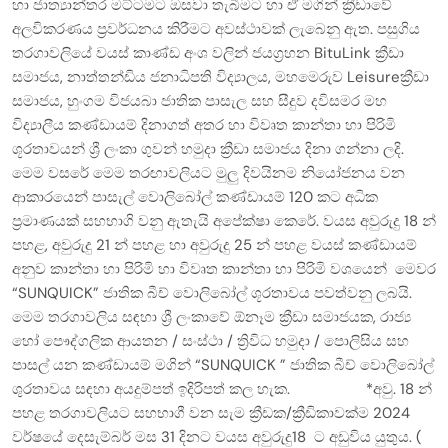
හා ජාත්‍යාන්තර මට්ටමට ඔසවා තැබීමට හා ඒ මගින් ක්‍රීඩාවේ
අලවිකරණය ප්‍රවර්ධනය කිරීමට අවස්ථාවක් ලැබෙනු ඇත. පසුගිය
තරගාවලියේ වයස් කාණ්ඩ අංශ වලින් ජයග්‍රහන BituLink ක්‍රීඩා
සමාජය, නාත්තන්ඩිය ජනාධිපති විද්‍යාලය, මහමෙරුව Leisureක්‍රීඩා
සමාජය, හුංගම විජයබා ජාතික පාසැල සහ සීදුව දවිසමර මහ
විද්‍යාලීය කණ්ඩායම් දිනාගත් අතර හා විවෘත කාන්තා හා පිරිමි
ශූරතාවයන් ශ්‍රී ලංකා ගුවන් හමුදා ක්‍රීඩා සමාජය දිනා ගන්නා ලදි.
මෙම වසරේ මෙම තරඟාවලියට මුලු දිවයිනම නියෝජනය වන
ආකාරයෙන් පාසැල් වොලිබෝල් කණ්ඩායම් 120 කට අධික
ප්‍රමාණයක් සහභාගි වනු ඇතැයි අපේක්ෂා කෙරේ. වයස අවුරුදු 18 න්
පහළ, අවුරුදු 21 න් පහළ හා අවුරුදු 25 න් පහළ වයස් කණ්ඩායම්
අනුව කාන්තා හා පිරිමි හා විවෘත කාන්තා හා පිරිමි වශයෙන් මෙවර
“SUNQUICK” ජාතික බීච් වොලිබෝල් ශූරතාවය පවත්වනු ලබයි.
මෙම තරගාවලිය සඳහා ශ්‍රී ලංකාවේ ඕනෑම ක්‍රීඩා සමාජයක, රාජ්‍ය
හෝ පෞද්ගලික ආයතන / සංස්ථා / ත්‍රිවිධ හමුදා / පොලිසිය සහ
පාසල් යන කණ්ඩායම් මගින් “SUNQUICK ” ජාතික බීච් වොලිබෝල්
ශුරතාවය සඳහා අයදුම්පත් ඉදිරිපත් කල හැක. *අවු. 18 න්
පහළ තරගාවලියට සහභාගී වන සැම ක්‍රීඩක/ක්‍රීඩිකාවක්ම 2024
වර්ෂයේ දෙසැම්බර් මස 31 දිනට වයස අවුරුදු18 ට අඩුවිය යුතුය. (