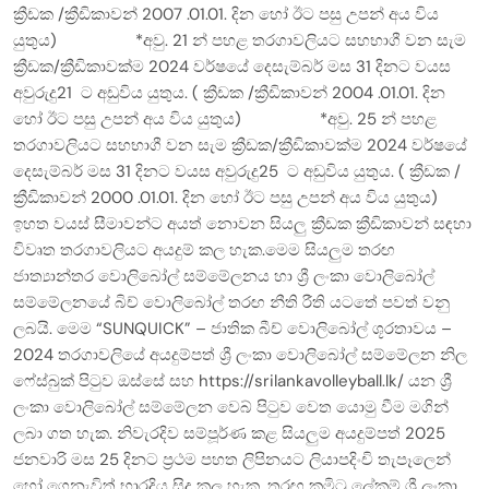
ක්‍රීඩක /ක්‍රීඩිකාවන් 2007 .01.01. දින හෝ ඊට පසු උපන් අය විය
යුතුය) *අවු. 21 න් පහළ තරගාවලියට සහභාගී වන සැම
ක්‍රීඩක/ක්‍රීඩිකාවක්ම 2024 වර්ෂයේ දෙසැම්බර් මස 31 දිනට වයස
අවුරුදු21 ට අඩුවිය යුතුය. ( ක්‍රීඩක /ක්‍රීඩිකාවන් 2004 .01.01. දින
හෝ ඊට පසු උපන් අය විය යුතුය) *අවු. 25 න් පහළ
තරගාවලියට සහභාගී වන සැම ක්‍රීඩක/ක්‍රීඩිකාවක්ම 2024 වර්ෂයේ
දෙසැම්බර් මස 31 දිනට වයස අවුරුදු25 ට අඩුවිය යුතුය. ( ක්‍රීඩක /
ක්‍රීඩිකාවන් 2000 .01.01. දින හෝ ඊට පසු උපන් අය විය යුතුය)
ඉහත වයස් සීමාවන්ට අයත් නොවන සියලු ක්‍රීඩක ක්‍රීඩිකාවන් සඳහා
විවෘත තරගාවලියට අයදුම් කල හැක.මෙම සියලුම තරඟ
ජාත්‍යාන්තර වොලිබෝල් සම්මේලනය හා ශ්‍රී ලංකා වොලිබෝල්
සම්මේලනයේ බිච් වොලිබෝල් තරඟ නීති රීති යටතේ පවත් වනු
ලබයි. මෙම “SUNQUICK” – ජාතික බීච් වොලිබෝල් ශූරතාවය –
2024 තරගාවලියේ අයදුම්පත් ශ්‍රී ලංකා වොලිබෝල් සම්මේලන නිල
ෆේස්බුක් පිටුව ඔස්සේ සහ https://srilankavolleyball.lk/ යන ශ්‍රී
ලංකා වොලිබෝල් සම්මේලන වෙබ් පිටුව වෙත යොමු වීම මගින්
ලබා ගත හැක. නිවැරදිව සම්පූර්ණ කළ සියලුම අයදුම්පත් 2025
ජනවාරි මස 25 දිනට ප්‍රථම පහත ලිපිනයට ලියාපදිංචි තැපෑලෙන්
හෝ ගෙනැවිත් භාරදිය සිදු කල හැක. තරඟ කමිටු ලේකම් ශ්‍රී ලංකා