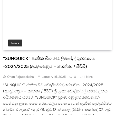
News
“SUNQUICK” ජාතික බීච් වොලිබෝල් ශුරතාවය
-2024/2025 (අයදුම්පත්‍රය – කාන්තා / පිරිමි)
Ohan Rajapakksha
January 15, 2025
0
1 Mins
“SUNQUICK” ජාතික බීච් වොලිබෝල් ශුරතාවය -2024/2025
(අයදුම්පත්‍රය – කාන්තා / පිරිමි) ශ්‍රී ලංකා වොලිබෝල් සම්මේලනය
අධීක්ෂණය යටතේ “SUNQUICK” පුර්ණ අනුග්‍රාහකත්වයෙන්
පවත්වනු ලබන මෙම තරඟාවලිය පහත සඳහන් අයුරින් පැවැත්විමට
නියමිතව ඇත.ඒ අනුව 01. අවු. 18 න් පහළ (පිරිමි / කාන්තා)02. අවු.