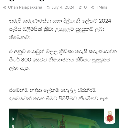
Ohan Rajapakksha
July 4, 2024
0
1 Mins
තරුෂි කරුණාරත්න සහා දිල්හානි ලේකම් 2024
පැරිස් ඔලිම්පික් ක්‍රීඩා උළෙලට සුදුසුකම් ලබා
තිබෙනවා.
එ අනුව යොවුන් මලල ක්‍රිඩිකා තරුෂි කරුණාරත්න
මිටර් 800 ඉසව්ව නියොජනය කිරීමට සුදුසුකම්
ලබා ඇත.
එමෙන්ම නදිෂා ලේකම් හෙල්ල විසිකිරිම
ඉසව්වෙන් තරඟ බිමට පිවිසිමට නියමිතව ඇත.