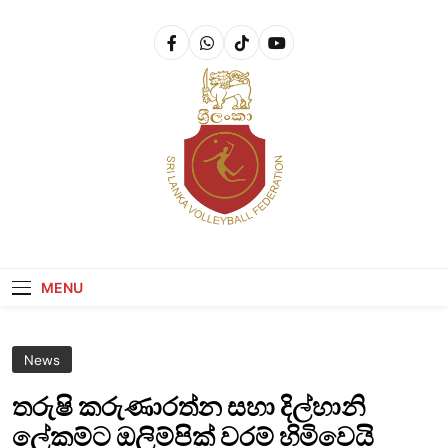
Get 30% off your first purchase
Got it!
Sri Lanka Volleyball
MENU
News
තරුෂි කරුණාරත්න සහා දිල්හානි
ලේකම්ට ඔලිම්පික් වරම් හිමිවෙයි