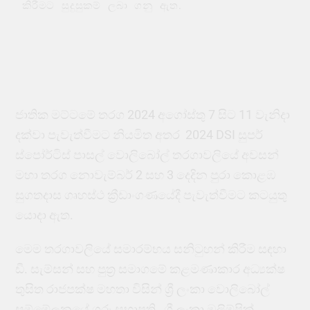
කිරීමට සුදුසුකම් ලබා ගනු ඇත.
ජාතික මට්ටමේ තරග 2024 අගෝස්තු 7 සිට 11 වැනිදා
දක්වා පැවැත්වීමට නියමිත අතර 2024 DSI සුපර්
ස්පෝර්ටිස් පාසල් වොලිබෝල් තරගාවලියේ අවසන්
මහා තරග නොවැම්බර් 2 සහ 3 දෙදින පුරා කොළඹ
සුගතදාස ගෘහස්ථ ක්‍රීඩාංගණයේදී පැවැත්වීමට කටයුතු
යොදා ඇත.
මෙම තරගාවලියේ සමාරම්භය සනිටුහන් කිරීම සඳහා
ඩී. සැම්සන් සහ පුත්‍ර සමාගමේ කළමණාකාර අධ්‍යක්ෂ
තුසිත රාජපක්ෂ මහතා විසින් ශ්‍රී ලංකා වොලිබෝල්
සම්මේලනයේ ගරු සභාපති , ශ්‍රී ලංකා ඔලිම්පික්