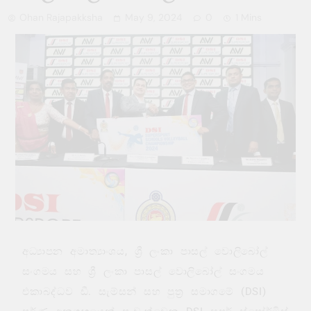
Ohan Rajapakksha
May 9, 2024
0
1 Mins
අධ්‍යාපන අමාත්‍යාංශය, ශ්‍රී ලංකා පාසල් වොලිබෝල්
සංගමය සහ ශ්‍රී ලංකා පාසල් වොලිබෝල් සංගමය
එකාබද්ධව ඩී. සැම්සන් සහ පුත්‍ර සමාගමේ (DSI)