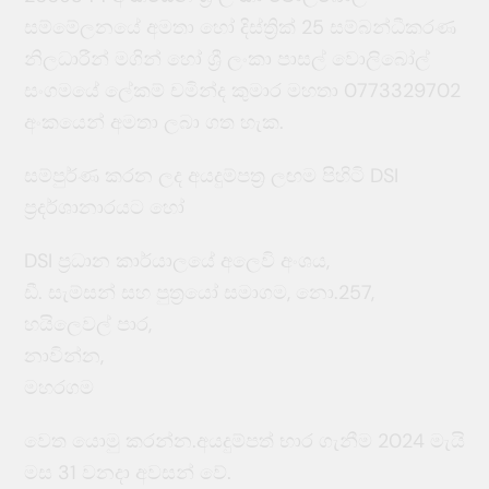
සම්මේලනයේ අමතා හෝ දිස්ත්‍රික් 25 සම්බන්ධීකරණ
නිලධාරීන් මගින් හෝ ශ්‍රී ලංකා පාසල් වොලිබෝල්
සංගමයේ ලේකම් චමින්ද කුමාර මහතා 0773329702
අංකයෙන් අමතා ලබා ගත හැක.
සම්පුර්ණ කරන ලද අයදුම්පත්‍ර ලඟම පිහිටි DSI
ප්‍රදර්ශානාරයට හෝ
DSI ප්‍රධාන කාර්යාලයේ අලෙවි අංශය,
ඩී. සැම්සන් සහ පුත්‍රයෝ සමාගම, නො.257,
හයිලෙවල් පාර,
නාවින්න,
මහරගම
වෙත යොමු කරන්න.අයදුම්පත්‍ භාර ගැනීම 2024 මැයි
මස 31 වනදා අවසන් වේ.