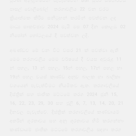
පූර්ණ අනුග්‍රහයෙන් පැවැත්වෙන DSI සුපර් ස්පෝර්ටිස්
පාසල් වොලිබෝල් තරගාවලිය 22 වන වරට
ක්‍රියාත්මක කිරීම සනිටුහන් කරමින් පවත්වන ලද
මාධ්‍ය සාකච්ඡාව 2024 මැයි මස 07 දින කොළඹ 02
නිපෝන් හෝටලයේ දී පවත්වන ලදි.
අඛණ්ඩව මේ වන විට වසර 21 ක් පවත්වා ඇති
මෙම තරගාවලිය මෙම වර්ෂයේ දී වයස අවුරුදු 11
න් පහල, 13 න් පහල, 15න් පහල, 17න් පහල හා
19න් පහල වයස් කාණ්ඩ අනුව බාලක හා බාලිකා
වශයෙන් පැවැත්වීමට නියමිතව ඇත. තරගාවලියේ
දිස්ත්‍රික් සහ ජාතික මට්ටමේ තරග 2024 ජූනි 15,
16, 22, 23, 29, 30 සහ ජූලි 6, 7, 13, 14, 20, 21
දිනවල පැවැත්වේ. දිස්ත්‍රික් තරගාවලියේ කණ්ඩායම්
අතරින් ශූරතාවය සහ අනු ශූරතාවය හිමි කරගන්නා
කණ්ඩායම් ජාතික මට්ටමේ තරගාවලිය සඳහා තරග