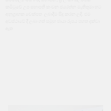
කමිටුවේ උප සභාපති කංචන ජයරත්න මැතිතුමා හට
අනුග්‍රාහක චෙක්පත ලබාදීම සිදු කරන ලදි. එම
අවස්ථාවේ දී ලබා ගත් සමුහ ඡායා රූපය පහත දක්වා
ඇත