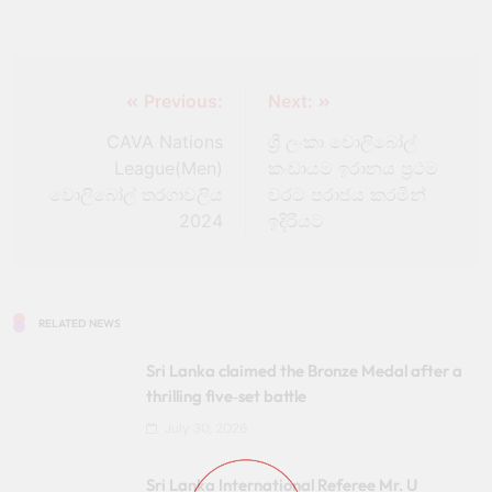
Previous:
Next:
CAVA Nations
ශ්‍රී ලංකා වොලිබෝල්
League(Men)
කංඩායම ඉරානය ප්‍රථම
වොලිබෝල් තරගාවලිය
වරට පරාජය කරමින්
2024
ඉදිරියට
RELATED NEWS
Sri Lanka claimed the Bronze Medal after a
thrilling five‑set battle
July 30, 2026
Sri Lanka International Referee Mr. U