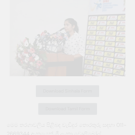
Download Sinhala Form
Download Tamil Form
මෙම තරගාවලිය පිළිබඳ වැඩිදුර තොරතුරු සඳහා 011-
2669344 අංකයෙන් ශ්‍රී ලංකා වොලිබෝල්