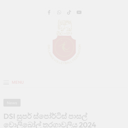
Get 30% off your first purchase
Got it!
Sri Lanka Volleyball
MENU
News
DSI සුපර් ස්පෝර්ටිස් පාසල්
වොලිබෝල් තරගාවලිය 2024